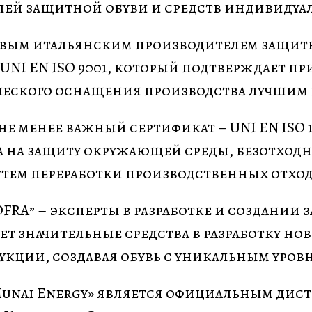
лей защитной обуви и средств индивидуа
 первым итальянским производителем защи
NI EN ISO 9001, который подтверждает п
ческого оснащения производства лучшим 
а не менее важный сертификат – UNI EN ISO
 на защиту окружающей среды, безотходн
утем переработки производственных отход
RA” – эксперты в разработке и создании
ует значительные средства в разработку н
укции, создавая обувь с уникальным уров
n Munai Energy» является официальным ди