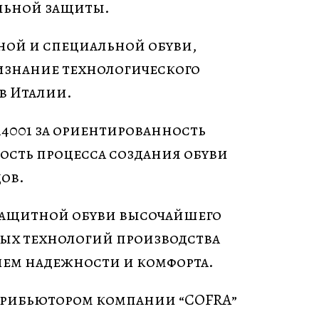
льной защиты.
тной и специальной обуви,
ризнание технологического
в Италии.
 14001 за ориентированность
ость процесса создания обуви
ов.
 защитной обуви высочайшего
овых технологий производства
нем надежности и комфорта.
стрибьютором компании “COFRA”