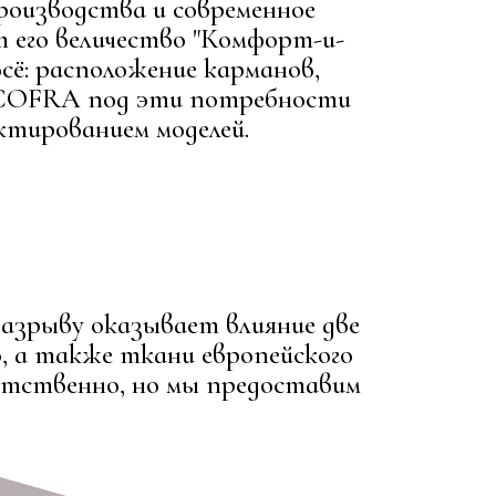
роизводства и современное
т его величество "Комфорт-и-
всё: расположение карманов,
и COFRA под эти потребности
тированием моделей.
азрыву оказывает влияние две
, а также ткани европейского
етственно, но мы предоставим