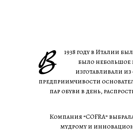
В
1938 году в Италии б
было небольшое п
изготавливали из
предприимчивости основател
пар обуви в день, распрос
Компания “COFRA” выбрала
мудрому и инновацион